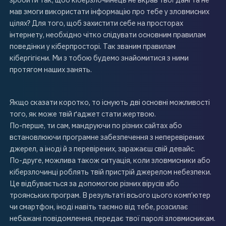
мав змоги використати інформацію про тебе у зловмисних
цілях? Для того, щоб захистити себе на просторах
інтернету, необхідно чітко слідувати основним правилам
поведінки у кіберпросторі. Так званим правилам
кібергігієни. Ми з тобою будемо знайомитися з ними
протягом наших занять.
Якщо сказати коротко, то існують дві основні можливості
того, як може твій ґаджет стати жертвою.
По-перше, ти сам, мандруючи по різних сайтах або
встановлюючи програмне забезпечення з неперевірених
джерел, а іноді й з перевірених, заражаєш свій
девайс
.
По-друге, можлива також ситуація, коли зловмисники або
кіберзлочинці роблять твій пристрій джерелом небезпеки.
Це відбувається за допомогою різних вірусів або
троянських програм. В результаті всього цього комп’ютер
чи смартфон, іноді навіть таємно від тебе, розсилає
небажані повідомлення, передає твої паролі зловмисникам.