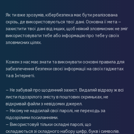
Як ти вже зрозумів, кібербезпека має бути реалізована
скрізь, де використовуються твої дані. Основна її мета –
захистити твої дані від інших, щоб ніякий зловмисник не зміг
використовувати тебе або інформацію про тебе у своїх
зловмисних цілях.
Кожен з нас має знати та виконувати основні правила для
забезпечення безпеки своєї інформації на своїх гаджетах
та в Інтернеті.
– Не забувай про щоденний захист. Видаляй відразу ж всі
листи підозрілого змісту в поштових скриньках, не
відкривай файли з невідомих джерел.
– Нікому не надсилай свої паролі, не переходь за
підозрілими посиланнями.
– Використовуй тільки складні паролі, що
складаються зі складного набору цифр, букв і символів.